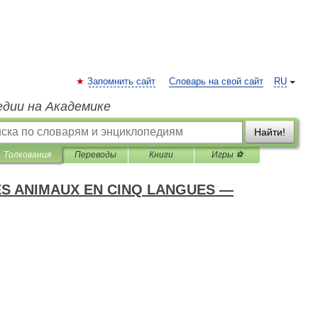
Запомнить сайт
Словарь на свой сайт
RU
едии на Академике
Найти!
Толкования
Переводы
Книги
Игры ⚽
ES ANIMAUX EN CINQ LANGUES —