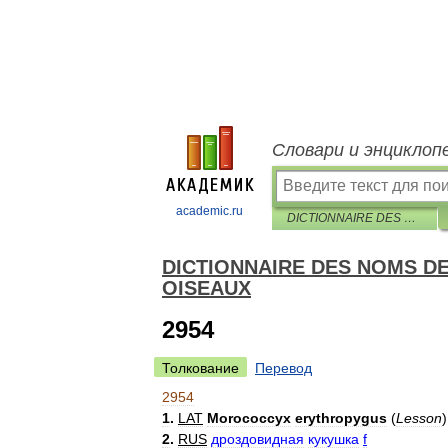
Словари и энциклоп
academic.ru
DICTIONNAIRE DES NOMS DES ANIMAUX EN CINQ LANGUES — OISEAUX
DICTIONNAIRE DES NOMS D
OISEAUX
2954
Толкование
Перевод
2954
1
.
LAT
Morococcyx
erythropygus
(
Lesson
)
2
.
RUS
дроздовидная
кукушка
f