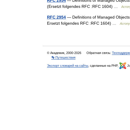
RFC 2954
— Definitions of Managed Objects 
(Ersetzt folgendes RFC :RFC 1604) …
Acro
RFC 2954
— Definitions of Managed Objects 
Ersetzt folgendes RFC :RFC 1604) …
Acrony
© Академик, 2000-2026
Обратная связь:
Техподдерж
👣 Путешествия
Экспорт словарей на сайты
, сделанные на PHP,
Jo