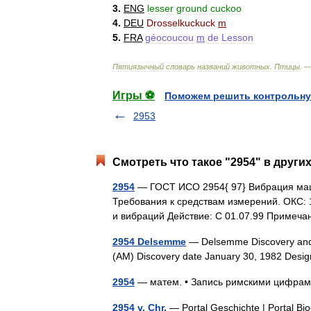
3
.
ENG
lesser
ground
cuckoo
4
.
DEU
Drosselkuckuck
m
5
.
FRA
géocoucou
m
de
Lesson
Пятиязычный
словарь
названий
животных
.
Птицы
. 
Игры ⚽
Поможем решить контрольну
2953
Смотреть что такое "2954" в други
2954
— ГОСТ ИСО 2954{ 97} Вибрация маш
Требования к средствам измерений. ОКС: 
и вибраций Действие: С 01.07.99 Примеч
2954 Delsemme
— Delsemme Discovery and de
(AM) Discovery date January 30, 1982 Des
2954
— матем. • Запись римскими цифр
2954 v. Chr.
— Portal Geschichte | Portal Biogr