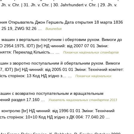
Jh. v. Chr. | 31. Jh. v. Chr. | 30. Jahrhundert v. Chr. | 29. Jh. v.
ния Открыватель Джон Гершель Дата открытия 18 марта 1836
3 25 19, ZWG 92.26 …
Википедия
 машин з вертально поступним і обертовим рухом. Вимоги до
O 2954:1975, IDT) [br] НД чинний: від 2007 07 01 Зміни:
ийняття: Переклад Кількість… …
Покажчик національних стандартів
шин з зворотно поступальним й обертальним рухом. Вимоги
IDT) [br] НД чинний: від 2005 01 01 Зміни: Технічний комітет:
ість сторінок: 13 Код НД згідно з… …
Покажчик національних
машин с возвратно поступательным и вращательным
ерений раздел 17.160 …
Указатель национальных стандартов 2013
контролю [br] НД чинний: від 1996 01 01 Зміни: Технічний
ість сторінок: 10+10 Код НД згідно з ДК 004: 77.040.20 …