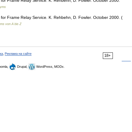
for Frame Relay Service. K. Rehbehn, D. Fowler. October 2000.
nyms
for Frame Relay Service. K. Rehbehn, D. Fowler. October 2000. (
ms von A bis Z
ка
,
Реклама на сайте
18+
omla,
Drupal,
WordPress, MODx.