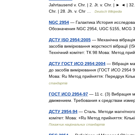
Jahrtausend v. Chr. | 2. Jt. v. Chr. | ► ◄ | 32. 
Chr. | 28. Jh. v. Chr …
Deutsch Wikipedia
NGC 2954
— Галактика История исследова
Обозначения NGC 2954, UGC 5155, MCG 
ДСТУ ISO 2954:2005
— Механічна вібрація
засобів вимірювання жорсткості вібрації (IS
Технічний комітет: ТК 98 Мова: Метод пр
ДСТУ ГОСТ ИСО 2954:2004
— Вібрація ма
до засобів вимірювання (ГОСТ ИСО 2954 97, 
Мова: Ru Метод прийняття: Передрук Кільк
стандартів
ГОСТ ИСО 2954-97
— 11 с. (3) Вибрация 
движением. Требования к средствам изм
ДСТУ 2954-94
— Сталь. Методи магнітного 
комітет: Мова: +Ru Метод прийняття: Кільк
Покажчик національних стандартів