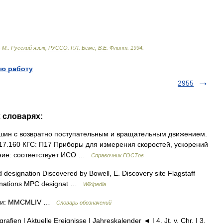
—
М
.
:
Русский
язык
,
РУССО
.
Р
.
Л
.
Бёме
,
В
.
Е
.
Флинт
.
1994
.
ю работу
2955
х словарях:
ин с возвратно поступательным и вращательным движением.
17.160 КГС: П17 Приборы для измерения скоростей, ускорений
ание: соответствует ИСО …
Справочник ГОСТов
signation Discovered by Bowell, E. Discovery site Flagstaff
ignations MPC designat …
Wikipedia
ами: MMCMLIV …
Словарь обозначений
afien | Aktuelle Ereignisse | Jahreskalender ◄ | 4. Jt. v. Chr. | 3.